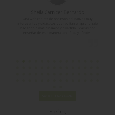
Sheila Carnicer Bernardo
ΣΤΩ
Una web repleta de recursos educativos muy
interesantes y didácticos que facilitan el aprendizaje
en
haciéndolo más dinámico y divertido. Gracias por
enseñar de esta manera tan eficaz y efectiva.
ΑΦΉΣΤΕ ΈΝΑ ΣΧΌΛΙΟ
Ετικέτες