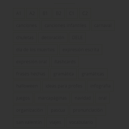
A1
A2
B1
B2
C1
C2
canciones
canciones infantiles
carnaval
chuletas
decoración
DELE
día de los muertos
expresión escrita
expresión oral
flashcards
frases hechas
gramática
gramáticas
halloween
ideas para profes
infografía
juegos
marcapáginas
navidad
oral
organización
pascua
pronunciación
san valentín
viajes
vocabulario