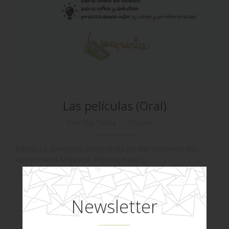
Las películas (Oral)
Από Olga Pappa
0 Σχόλια
Κάρτες με ερωτήσεις (flashcards) για την εξάσκηση του
προφορικού λόγου με θέμα τις ταινίες.
ΠΕΡΙΣΣΌΤΕΡΑ