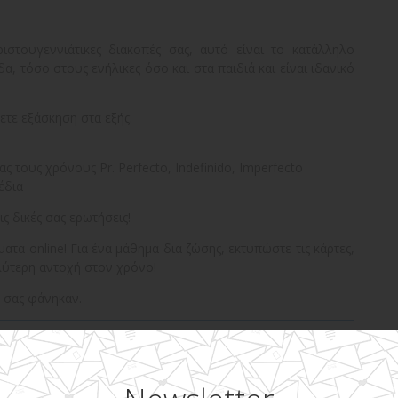
ιστουγεννιάτικες διακοπές σας, αυτό είναι το κατάλληλο
α, τόσο στους ενήλικες όσο και στα παιδιά και είναι ιδανικό
ετε εξάσκηση στα εξής:
ς τους χρόνους Pr. Perfecto, Indefinido, Imperfecto
έδια
ις δικές σας ερωτήσεις!
ματα online! Για ένα μάθημα δια ζώσης, εκτυπώστε τις κάρτες,
λύτερη αντοχή στον χρόνο!
 σας φάνηκαν.
συνδεθείς
στη σελίδα μας!