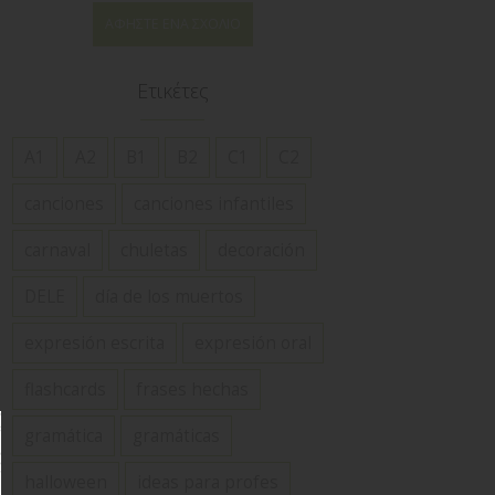
ΑΦΉΣΤΕ ΈΝΑ ΣΧΌΛΙΟ
Ετικέτες
A1
A2
B1
B2
C1
C2
canciones
canciones infantiles
carnaval
chuletas
decoración
DELE
día de los muertos
expresión escrita
expresión oral
flashcards
frases hechas
gramática
gramáticas
halloween
ideas para profes