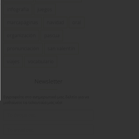
infografía
juegos
marcapáginas
navidad
oral
organización
pascua
pronunciación
san valentín
viajes
vocabulario
Newsletter
Εγγραφείτε στο ενημερωτικό μας δελτίο για να
μαθαίνετε τα τελευταία μας νέα!