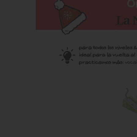
Sheila Carnicer Bernardo
Nata
Una web repleta de recursos educativos
Maravilloso!!!!me en
muy interesantes y didácticos que facilitan
vez,encuentro a
el aprendizaje haciéndolo más dinámico y
divertido. Gracias por enseñar de esta
manera tan eficaz y efectiva.