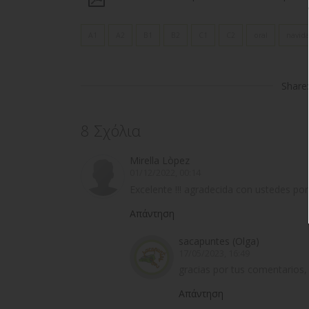
A1
A2
B1
B2
C1
C2
oral
navid
Share:
8 Σχόλια
Mirella Lòpez
01/12/2022, 00:14
Excelente !!! agradecida con ustedes por
Απάντηση
sacapuntes (Olga)
17/05/2023, 16:49
gracias por tus comentarios,
Απάντηση