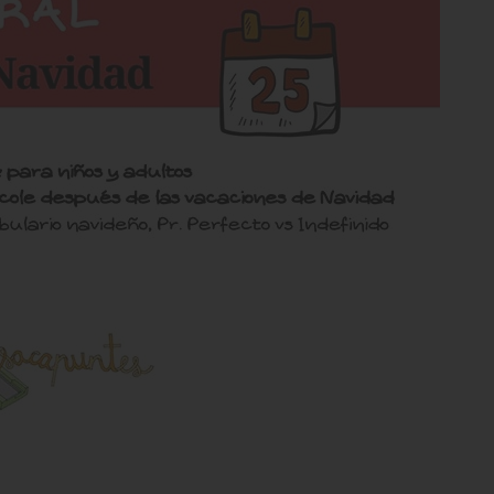
sa L.
canta un montón!! Cada
lgo interesante!!!