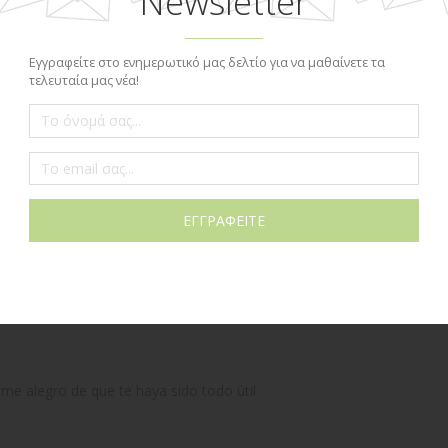
ad
 esta pàgina, serà muy ùtil para pràcticar con mis peqùeños.
 me alegro de que te haya sido todo útil