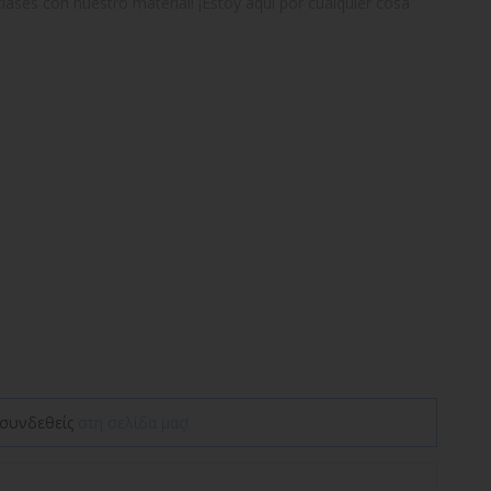
clases con nuestro material! ¡Estoy aquí por cualquier cosa
συνδεθείς
στη σελίδα μας!