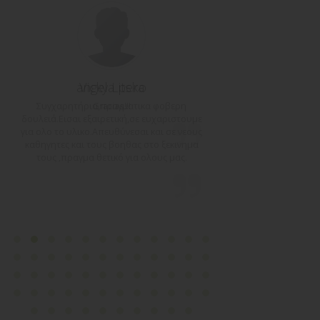
angela pero
Vicky Litska
Elen
Συγχαρητήρια,πραγματικα φοβερη
Gracias!!!
Τι υπέροχη σελίδα
δουλειά.Εισαι εξαιρετική,σε ευχαριστουμε
υλικό! Είστε υπέ
για ολο το υλικο.Απευθύνεσαι και σε νεους
ευχαριστώ πολύ
καθηγητες και τους βοηθας στο ξεκινημα
Γερμανικών αλλά μα
τους ,πραγμα θετικό για ολους μας.
αυτό το υλικό μου
Muchas