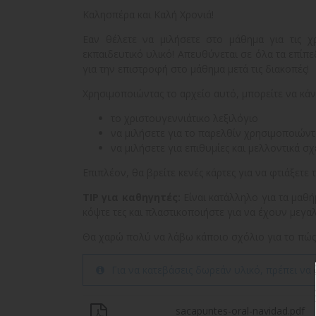
Καλησπέρα και Καλή Χρονιά!
Εαν θέλετε να μιλήσετε στο μάθημα για τις χρ
εκπαιδευτικό υλικό! Απευθύνεται σε όλα τα επίπεδ
για την επιστροφή στο μάθημα μετά τις διακοπές!
Χρησιμοποιώντας το αρχείο αυτό, μπορείτε να κάν
το χριστουγεννιάτικο λεξιλόγιο
να μιλήσετε για το παρελθίν χρησιμοποιώντα
να μιλήσετε για επιθυμίες και μελλοντικά σχ
Επιπλέον, θα βρείτε κενές κάρτες για να φτιάξετε τ
TIP για καθηγητές:
Είναι κατάλληλο για τα μαθή
κόψτε τες και πλαστικοποιήστε για να έχουν μεγα
Θα χαρώ πολύ να λάβω κάποιο σχόλιο για το πώς
Για να κατεβάσεις δωρεάν υλικό, πρέπει να
sacapuntes-oral-navidad.pdf