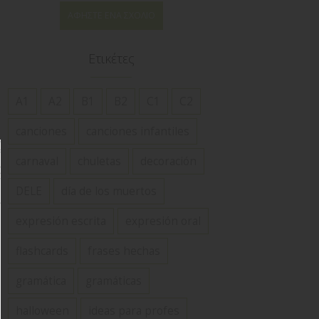
ΑΦΉΣΤΕ ΈΝΑ ΣΧΌΛΙΟ
Ετικέτες
A1
A2
B1
B2
C1
C2
canciones
canciones infantiles
carnaval
chuletas
decoración
DELE
día de los muertos
expresión escrita
expresión oral
flashcards
frases hechas
gramática
gramáticas
halloween
ideas para profes