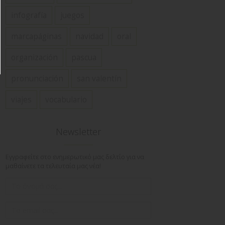
infografía
juegos
marcapáginas
navidad
oral
organización
pascua
pronunciación
san valentín
viajes
vocabulario
Newsletter
Εγγραφείτε στο ενημερωτικό μας δελτίο για να
μαθαίνετε τα τελευταία μας νέα!