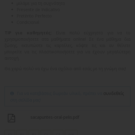
μιλάμε για τη συχνότητα
Presente de Indicativo
Pretérito Perfecto
Condicional
TIP για καθηγητές:
Είναι πολύ εύχρηστο για να το
χρησιμοποιήσετε στα μαθήματα online! Σε ένα μάθημα δια
ζώσης, εκτυπώστε τις καρτέλες, κόψτε τις και αν θέλετε
μπορείτε να τις πλαστικοποιήσετε για να έχουν μεγαλύτερη
αντοχή.
Θα χαρώ πολύ να έχω ένα σχόλιο από εσάς με τη γνώμη σας!
Για να κατεβάσεις δωρεάν υλικό, πρέπει να
συνδεθείς
στη σελίδα μας!
sacapuntes-oral-pelis.pdf
A2
B1
B2
C1
C2
oral