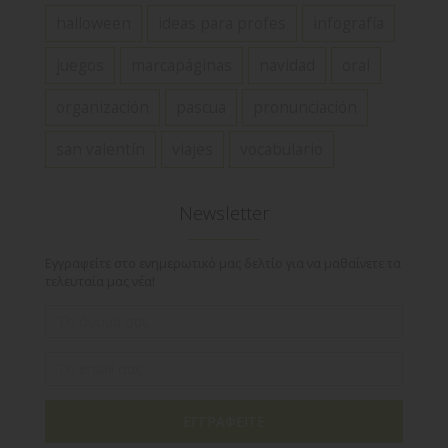
halloween
ideas para profes
infografía
juegos
marcapáginas
navidad
oral
organización
pascua
pronunciación
san valentín
viajes
vocabulario
Newsletter
Εγγραφείτε στο ενημερωτικό μας δελτίο για να μαθαίνετε τα
τελευταία μας νέα!
ΕΓΓΡΑΦΕΙΤΕ