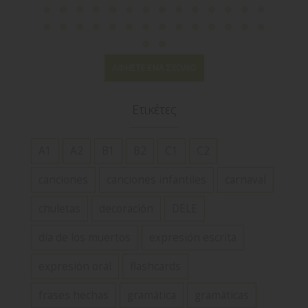
ΑΦΉΣΤΕ ΈΝΑ ΣΧΌΛΙΟ
Ετικέτες
A1
A2
B1
B2
C1
C2
canciones
canciones infantiles
carnaval
chuletas
decoración
DELE
día de los muertos
expresión escrita
expresión oral
flashcards
frases hechas
gramática
gramáticas