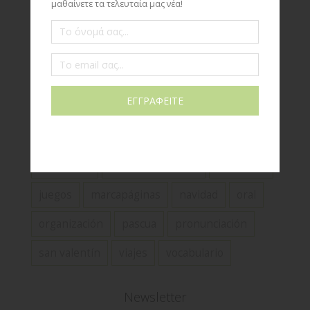
canciones
canciones infantiles
carnaval
chuletas
decoración
DELE
día de los muertos
expresión escrita
expresión oral
flashcards
frases hechas
gramática
gramáticas
halloween
ideas para profes
infografía
juegos
marcapáginas
navidad
oral
organización
pascua
pronunciación
san valentín
viajes
vocabulario
Newsletter