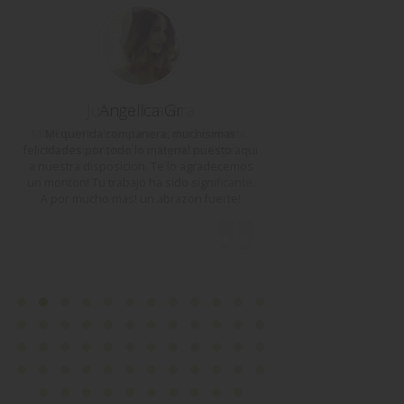
Juanita Tzavara
Angelica Gr
AΝΑΣΤΑΣΙΑ 
Muy buen trabajo. Gracias por compartir.
Mi querida companera, muchísimas
Η Όλγα είναι εξαιρ
felicidades por todo lo material puesto aqui
Nos ayudas mucho. ¡Sigue así Olga!
της ισπανικής γλώ
a nuestra disposicion. Te lo agradecemos
καταφέρνει να καν
un monton! Tu trabajo ha sido significante.
ενδιαφέρον!Υ
A por mucho mas! un abrazon fuerte!
Συγχα