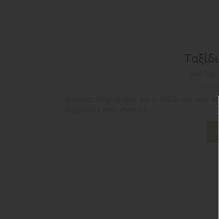
Ταξίδ
Από Olga
Χρήσιμες πληροφορίες για το ταξίδι σας στην Μ
συμβουλές ενός ντόπιου....
Π