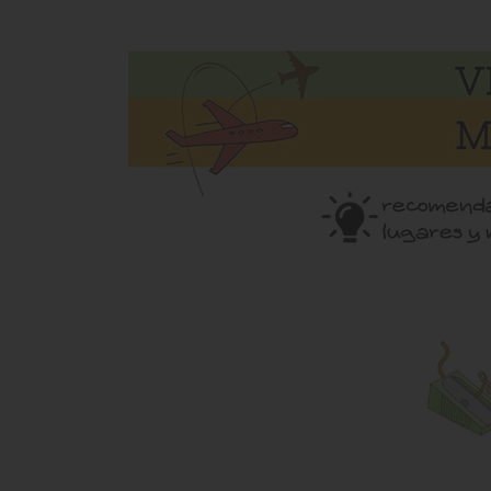
ΜΑΝΙΑ ΔΡΙΒΑ
ΑΠΟΣΤΟΛΗΣ 
Σας ευχαριστούμε πάρα πολύ ! Μάνια
Μου αρέσει πολύ η 
Δρίβα
δουλειά που έχετε 
ξεκάθαρη και φαίνετα
με μεράκι!! Και σ
υπέ