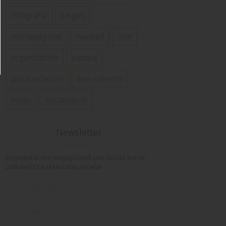
infografía
juegos
marcapáginas
navidad
oral
organización
pascua
pronunciación
san valentín
viajes
vocabulario
Newsletter
Εγγραφείτε στο ενημερωτικό μας δελτίο για να
μαθαίνετε τα τελευταία μας νέα!