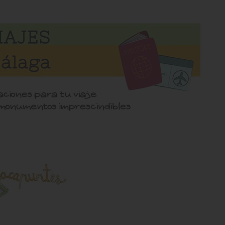
ΓΙΑΝΝΟΠΟΥΛΟς
σελίδα σας και όλη η
κάνει! Είναι όμορφη,
ι ότι την έχετε φτιάξει
αν καθηγήτρια είστε
ροχη!