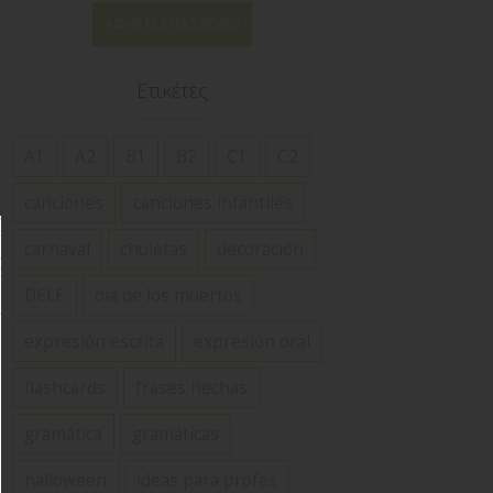
ΑΦΉΣΤΕ ΈΝΑ ΣΧΌΛΙΟ
Ετικέτες
A1
A2
B1
B2
C1
C2
canciones
canciones infantiles
carnaval
chuletas
decoración
DELE
día de los muertos
expresión escrita
expresión oral
flashcards
frases hechas
gramática
gramáticas
halloween
ideas para profes