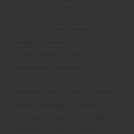
A1
A2
B1
B2
C1
C2
canciones
canciones infantiles
carnaval
chuletas
decoración
DELE
día de los muertos
expresión escrita
expresión oral
flashcards
frases hechas
gramática
gramáticas
halloween
ideas para profes
infografía
juegos
marcapáginas
navidad
oral
organización
pascua
pronunciación
san valentín
viajes
vocabulario