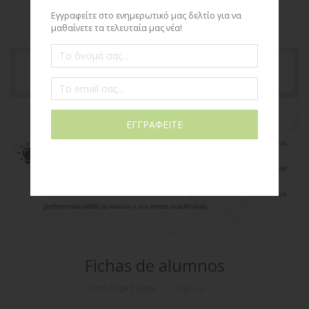
Fichas de alumnos
Από Olga Pappa
0 Σχόλια