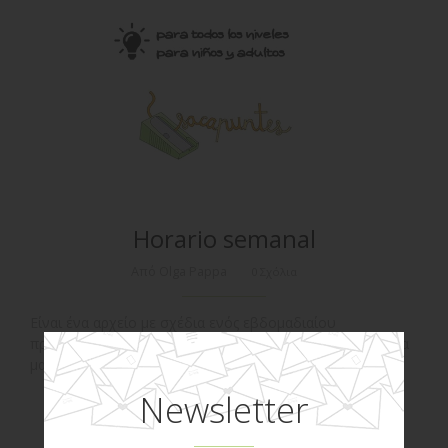
Horario semanal
Από Olga Pappa
0 Σχόλια
Είναι ένα αρχείο με σχέδια ενός εβδομαδιαίου
προγράμματος έτσι ώστε να μπορέσετε να οργανώσετε τα
μαθήματά σας....
ΠΕΡΙΣΣΌΤΕΡΑ