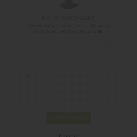
ΜΑΡΙΑ ΤΣΑΛΟΥΚΙΔΟΥ
εξαιρετικη δουλεια οπως παντα....εξαιρετικη
Q
να
καθηγητρια...υπεροχος ανθρωπος!!!!
ΑΦΉΣΤΕ ΈΝΑ ΣΧΌΛΙΟ
Ετικέτες