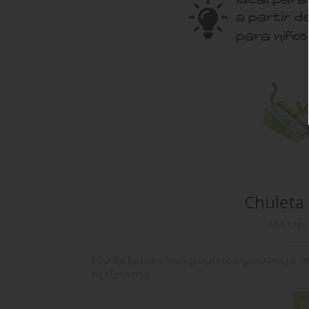
Chuleta 
Από Olga
Εδώ θα βρείτε ολοκληρωμένες σημειώσεις με ότ
τις εξετάσεις!...
Π