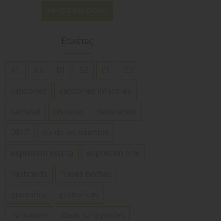
ΑΦΉΣΤΕ ΈΝΑ ΣΧΌΛΙΟ
Ετικέτες
A1
A2
B1
B2
C1
C2
canciones
canciones infantiles
carnaval
chuletas
decoración
DELE
día de los muertos
expresión escrita
expresión oral
flashcards
frases hechas
gramática
gramáticas
halloween
ideas para profes