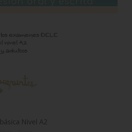
básica Nivel Α2
 Pappa
5 Σχόλια