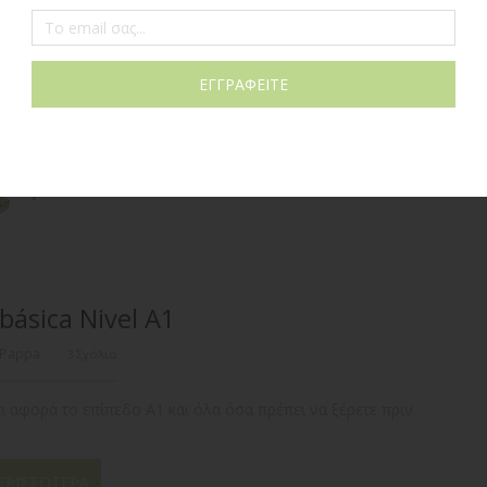
básica Nivel A1
 Pappa
3 Σχόλια
ι αφορά το επίπεδο Α1 και όλα όσα πρέπει να ξέρετε πριν
ΕΡΙΣΣΌΤΕΡΑ