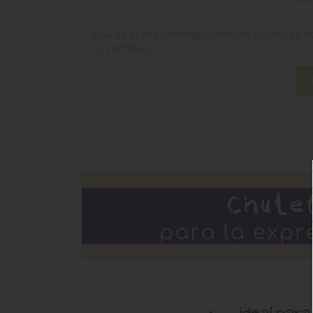
Εδώ θα βρείτε ολοκληρωμένες σημειώσεις με ότ
τις εξετάσεις!...
Π