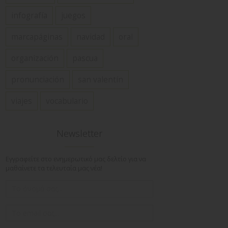
infografía
juegos
marcapáginas
navidad
oral
organización
pascua
pronunciación
san valentín
viajes
vocabulario
Newsletter
Εγγραφείτε στο ενημερωτικό μας δελτίο για να
μαθαίνετε τα τελευταία μας νέα!