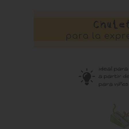
AΝΑΣΤΑΣΙΑ ΑΝΤΩΝΟΠΟΥΛΟΥ
angel
Η Όλγα είναι εξαιρετική!Με άριστη γνώση
Συγχαρητήρια,π
της ισπανικής γλώσσας κ της κουλτούρας
δουλειά.Εισαι εξαιρ
καταφέρνει να κανει το μάθημα της τοσο
για ολο το υλικο.Απ
ενδιαφέρον!Υπέροχη δουλειά!!
καθηγητες και τους
Συγχαρητήρια!
τους ,πραγμα θετ