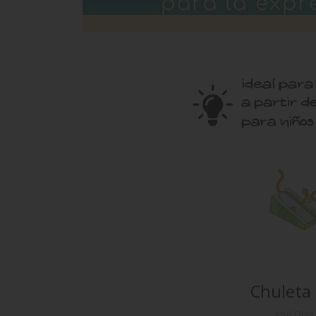
Chuleta 
Από Olga