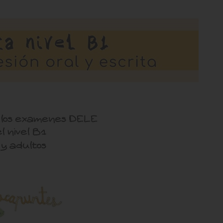
a pero
Ελπινικη ναυπλιωτη
ραγματικα φοβερη
Πολύ χρήσιμο και διασκεδαστικό υλικό
ετική,σε ευχαριστουμε
που βοηθάει στην εκμάθηση της Ισπανικής
ευθύνεσαι και σε νεους
γλώσσας. Είναι ένα σύγχρονο και
 βοηθας στο ξεκινημα
αποτελεσματικό εργαλείο για τους
ικό για ολους μας.
καθηγητές της Ισπανικής.