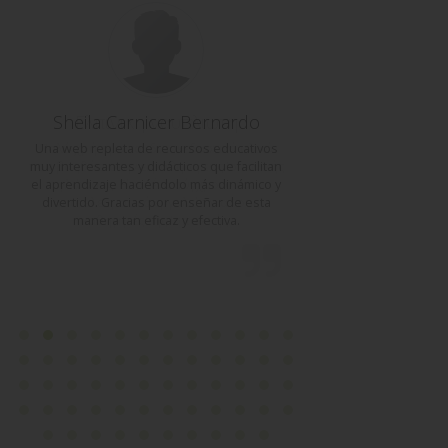
Sheila Carnicer Bernardo
DIMITRA PA
Una web repleta de recursos educativos
Hola a todos, esta
muy interesantes y didácticos que facilitan
útil, informativa
el aprendizaje haciéndolo más dinámico y
tiempo.Me alegra pa
divertido. Gracias por enseñar de esta
manera tan eficaz y efectiva.