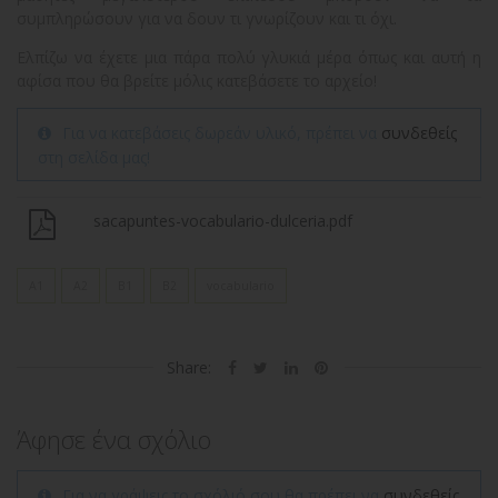
συμπληρώσουν για να δουν τι γνωρίζουν και τι όχι.
Ελπίζω να έχετε μια πάρα πολύ γλυκιά μέρα όπως και αυτή η
αφίσα που θα βρείτε μόλις κατεβάσετε το αρχείο!
Για να κατεβάσεις δωρεάν υλικό, πρέπει να
συνδεθείς
στη σελίδα μας!
sacapuntes-vocabulario-dulceria.pdf
A1
A2
B1
B2
vocabulario
Share:
Άφησε ένα σχόλιο
Για να γράψεις το σχόλιό σου θα πρέπει να
συνδεθείς