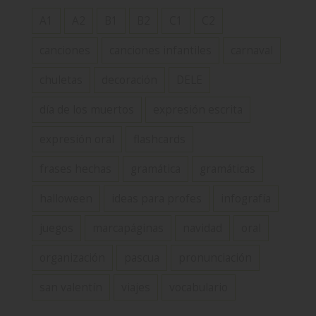
A1
A2
B1
B2
C1
C2
canciones
canciones infantiles
carnaval
chuletas
decoración
DELE
día de los muertos
expresión escrita
expresión oral
flashcards
frases hechas
gramática
gramáticas
halloween
ideas para profes
infografía
juegos
marcapáginas
navidad
oral
organización
pascua
pronunciación
san valentín
viajes
vocabulario