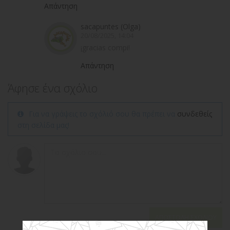
Απάντηση
sacapuntes (Olga)
20/08/2025, 14:04
¡gracias compi!
Απάντηση
Άφησε ένα σχόλιο
Για να γράψεις το σχόλιό σου θα πρέπει να
συνδεθείς
στη σελίδα μας!
ΑΠΟΣΤΟΛΉ ΣΧΟΛΊΟΥ