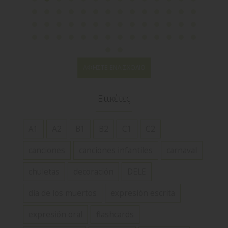
ΑΦΉΣΤΕ ΈΝΑ ΣΧΌΛΙΟ
Ετικέτες
A1
A2
B1
B2
C1
C2
canciones
canciones infantiles
carnaval
chuletas
decoración
DELE
día de los muertos
expresión escrita
expresión oral
flashcards