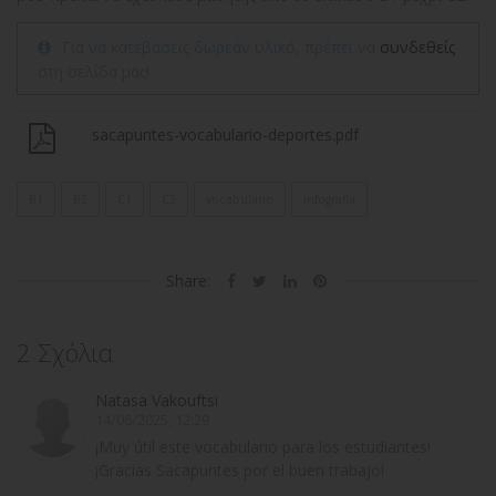
Για να κατεβάσεις δωρεάν υλικό, πρέπει να
συνδεθείς
στη σελίδα μας!
sacapuntes-vocabulario-deportes.pdf
B1
B2
C1
C2
vocabulario
infografía
Share:
2 Σχόλια
Natasa Vakouftsi
14/06/2025, 12:29
¡Muy útil este vocabulario para los estudiantes!
¡Gracias Sacapuntes por el buen trabajo!