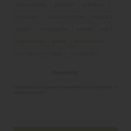
frases hechas
gramática
gramáticas
halloween
ideas para profes
infografía
juegos
marcapáginas
navidad
oral
organización
pascua
pronunciación
san valentín
viajes
vocabulario
Newsletter
Εγγραφείτε στο ενημερωτικό μας δελτίο για να μαθαίνετε τα
τελευταία μας νέα!