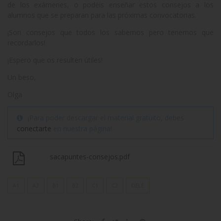
de los exámenes, o podéis enseñar estos consejos a los
alumnos que se preparan para las próximas convocatorias.
¡Son consejos que todos los sabemos pero tenemos que
recordarlos!
¡Espero que os resulten útiles!
Un beso,
Olga
¡Para poder descargar el material gratuito, debes
conectarte
en nuestra página!
sacapuntes-consejos.pdf
A1
A2
B1
B2
C1
C2
DELE