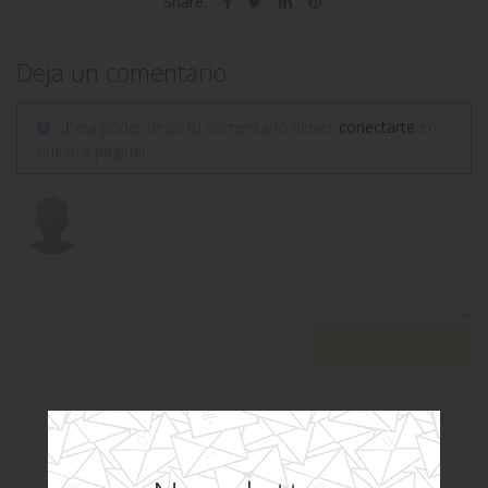
Share:
Deja un comentario
¡Para poder dejar tu comentario debes
conectarte
en
nuestra página!
ENVIAR COMENTARIO
Tu opinión