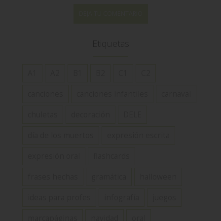
DEJA TU COMENTARIO
Etiquetas
A1
A2
B1
B2
C1
C2
canciones
canciones infantiles
carnaval
chuletas
decoración
DELE
día de los muertos
expresión escrita
expresión oral
flashcards
frases hechas
gramática
halloween
ideas para profes
infografía
juegos
marcapáginas
navidad
oral