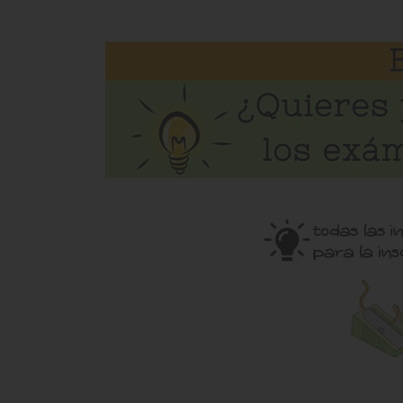
Grecia Bloom
DIMITRA S
Apenas te encuentro y ya adoro los
Καταπληκτική δουλ
materiales. Mil gracias.
καλύτερη επιλογ
Ισπανικών!Μόνο το
πο