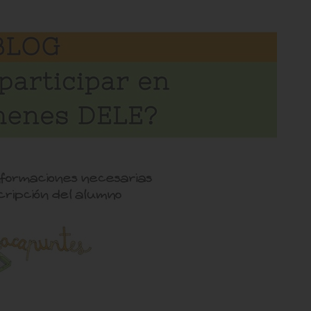
EMERTZIDOU
Anamaría Kefala
ειά! Συγχαρητήρια! Η
Πολυ προσεγμενη δουλεια, εξαιρετικη
ή για την εκμάθηση
προσπαθεια και ιδεα! Μπραβο!
 καλύτερα έχουμε να
ύμε!!