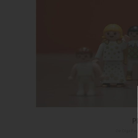
P
De Olga Pa