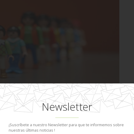
laymobil
ppa
4 Comentarios