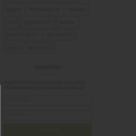
juegos
marcapáginas
navidad
oral
organización
pascua
pronunciación
san valentín
viajes
vocabulario
Newsletter
¡Suscríbete a nuestro Newsletter para que te
informemos sobre nuestras últimas noticias !
SUSCRIBIR