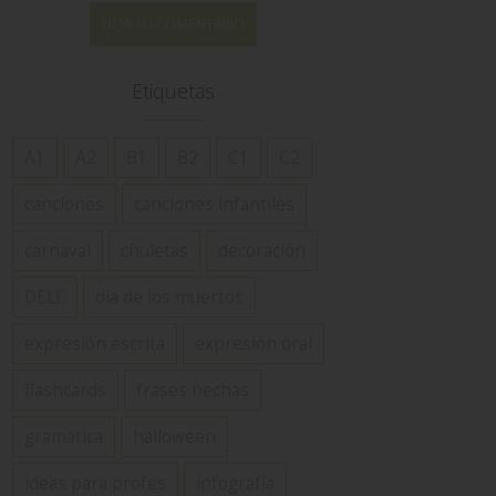
DEJA TU COMENTARIO
Etiquetas
A1
A2
B1
B2
C1
C2
canciones
canciones infantiles
carnaval
chuletas
decoración
DELE
día de los muertos
expresión escrita
expresión oral
flashcards
frases hechas
gramática
halloween
ideas para profes
infografía