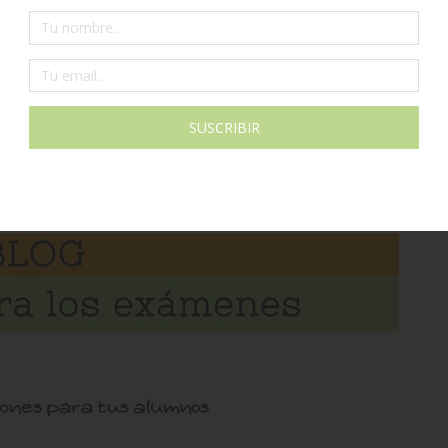
añol como lengua extranjera. Es una manera lúdica y
Es ide......
LEER MÁS